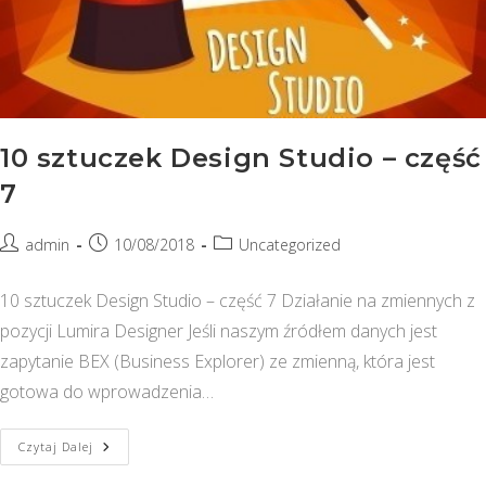
10 sztuczek Design Studio – część
7
Post
Post
Post
admin
10/08/2018
Uncategorized
author:
published:
category:
10 sztuczek Design Studio – część 7 Działanie na zmiennych z
pozycji Lumira Designer Jeśli naszym źródłem danych jest
zapytanie BEX (Business Explorer) ze zmienną, która jest
gotowa do wprowadzenia…
10
Czytaj Dalej
Sztuczek
Design