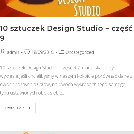
10 sztuczek Design Studio – część
9
Post
Post
Post
admin
18/09/2018
Uncategorized
author:
published:
category:
10 sztuczek Design Studio – część 9 Zmiana skali przy
wykresie.Jeśli chcielibyśmy w naszym kokpicie porównać dane z
dwóch różnych działów, na dwóch wykresach tego samego
typu ustawionych obok siebie,…
10
Czytaj Dalej
Sztuczek
Design
Studio
–
Część
9