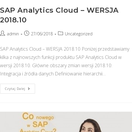
SAP Analytics Cloud – WERSJA
2018.10
Post
Post
Post
admin
27/06/2018
Uncategorized
author:
published:
category:
SAP Analytics Cloud – WERSJA 2018.10 Poniżej przedstawiamy
kilka z najnowszych funkcji produktu SAP Analytics Cloud w
wersji 2018.10. Główne obszary zmian wersji 2018.10:
Integracja i źródła danych Definiowanie hierarchii…
SAP
Czytaj Dalej
Analytics
Cloud
–
WERSJA
2018.10