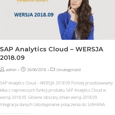
SAP Analytics Cloud – WERSJA
2018.09
Post
Post
Post
admin
26/06/2018
Uncategorized
author:
published:
category:
SAP Analytics Cloud – WERSJA 2018.09 Poniżej przedstawiamy
kilka z najnowszych funkcji produktu SAP Analytics Cloud w
wersji 2018.09. Główne obszary zmian wersji 2018.09:
Integracja danych Udostępnianie połączenia do S/4HANA…