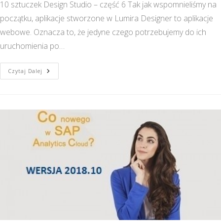
10 sztuczek Design Studio – część 6 Tak jak wspomnieliśmy na
początku, aplikacje stworzone w Lumira Designer to aplikacje
webowe. Oznacza to, że jedyne czego potrzebujemy do ich
uruchomienia po…
10
Czytaj Dalej
Sztuczek
Design
Studio
–
Część
6