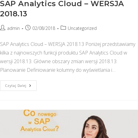
SAP Analytics Cloud – WERSJA
2018.13
Post
Post
Post
admin
02/08/2018
Uncategorized
author:
published:
category:
SAP Analytics Cloud – WERSJA 2018.13 Poniżej przedstawiamy
kilka z najnowszych funkcji produktu SAP Analytics Cloud w
wersji 2018.13. Główne obszary zmian wersji 2018.13:
Planowanie Definiowanie kolumny do wyświetlania i…
SAP
Czytaj Dalej
Analytics
Cloud
–
WERSJA
2018.13