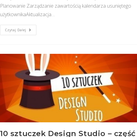
Planowanie Zarządzanie zawartością kalendarza usuniętego
użytkownikaAktualizacja…
SAP
Czytaj Dalej
Analytics
Cloud
–
WERSJA
2018.15
10 sztuczek Design Studio – część