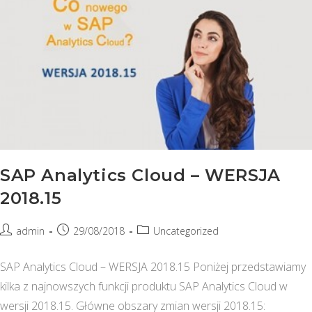
SAP Analytics Cloud – WERSJA
2018.15
Post
Post
Post
admin
29/08/2018
Uncategorized
author:
published:
category:
SAP Analytics Cloud – WERSJA 2018.15 Poniżej przedstawiamy
kilka z najnowszych funkcji produktu SAP Analytics Cloud w
wersji 2018.15. Główne obszary zmian wersji 2018.15: