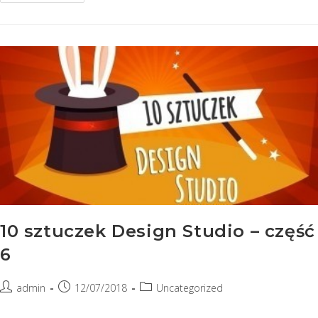
Analytics
Cloud
–
WERSJA
2018.12
10 sztuczek Design Studio – część
6
Post
Post
Post
admin
12/07/2018
Uncategorized
author:
published:
category: