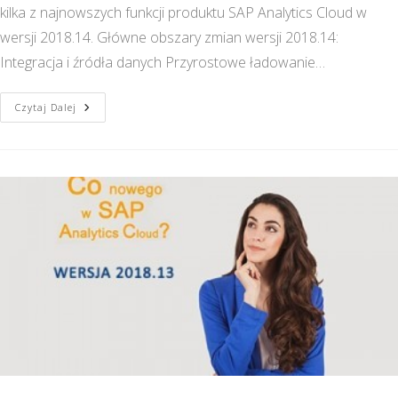
kilka z najnowszych funkcji produktu SAP Analytics Cloud w
wersji 2018.14. Główne obszary zmian wersji 2018.14:
Integracja i źródła danych Przyrostowe ładowanie…
SAP
Czytaj Dalej
Analytics
Cloud
–
WERSJA
2018.14