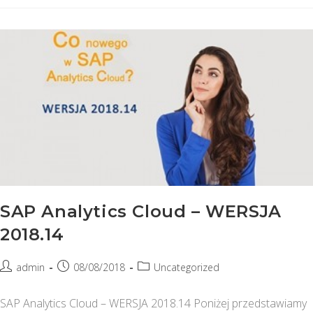
Studio
–
Część
7
SAP Analytics Cloud – WERSJA
2018.14
Post
Post
Post
admin
08/08/2018
Uncategorized
author:
published:
category:
SAP Analytics Cloud – WERSJA 2018.14 Poniżej przedstawiamy