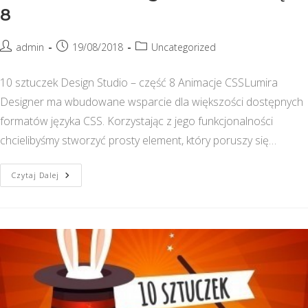
8
Post
Post
Post
admin
19/08/2018
Uncategorized
author:
published:
category:
10 sztuczek Design Studio – część 8 Animacje CSSLumira
Designer ma wbudowane wsparcie dla większości dostępnych
formatów języka CSS. Korzystając z jego funkcjonalności
chcielibyśmy stworzyć prosty element, który poruszy się…
10
Czytaj Dalej
Sztuczek
Design
Studio
–
Część
8