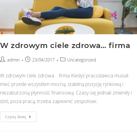
W zdrowym ciele zdrowa… firma
Post
Post
Post
admin
23/04/2017
Uncategorized
author:
published:
category:
W zdrowym ciele zdrowa… firma Kiedyś pracodawca musiał
mieć przede wszystkim mocną, stabilną pozycję rynkową i
niezaburzoną płynność finansową. Czasy się jednak zmieniły i
dziś, poza pracą, trzeba zapewnić zespołowi…
W
Czytaj Dalej
Zdrowym
Ciele
Zdrowa…
Firma