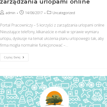
zarządzania urlopami online
Post
Post
Post
admin
14/06/2017
Uncategorized
author:
published:
category:
Portal Pracowniczy – 5 korzyści z zarządzania urlopami online
Nieustające telefony, kilkanaście e-maili w sprawie wymiaru
urlopu, dyskusje na temat ułożenia planu urlopowego tak, aby
firma mogła normalnie funkcjonować –…
Portal
Czytaj Dalej
Pracowniczy
–
5
Korzyści
Z
Zarządzania
Urlopami
Online