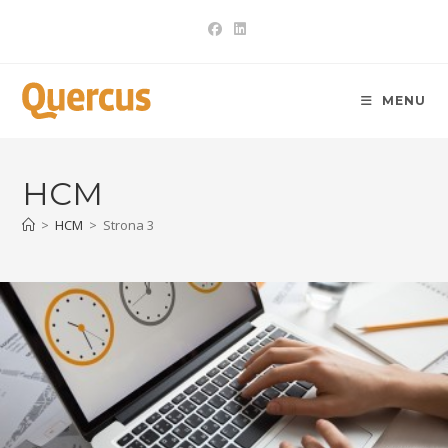
Skip
to
content
MENU
HCM
>
HCM
>
Strona 3