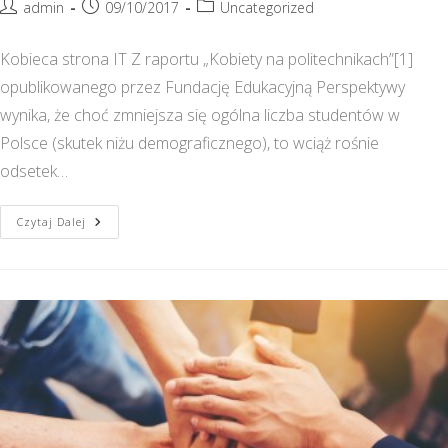
Post
Post
Post
admin
09/10/2017
Uncategorized
author:
published:
category:
Kobieca strona IT Z raportu „Kobiety na politechnikach”[1]
opublikowanego przez Fundację Edukacyjną Perspektywy
wynika, że choć zmniejsza się ogólna liczba studentów w
Polsce (skutek niżu demograficznego), to wciąż rośnie
odsetek…
Kobieca
Czytaj Dalej
Strona
IT