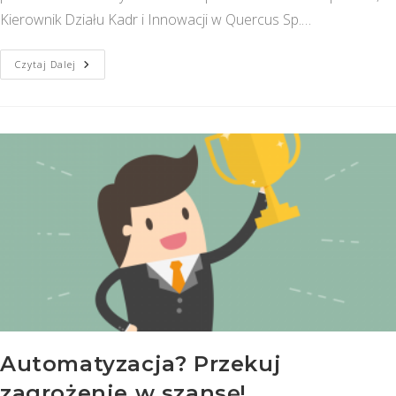
Kierownik Działu Kadr i Innowacji w Quercus Sp.…
Szkolenia
Czytaj Dalej
Pracownicze
–
Czynnik
Sukcesu
Automatyzacja? Przekuj
zagrożenie w szansę!