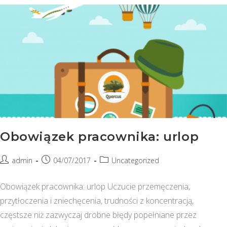
Się
Sprawdzi
W
Przyszłości?
Obowiązek pracownika: urlop
Post
Post
Post
admin
04/07/2017
Uncategorized
author:
published:
category:
Obowiązek pracownika: urlop Uczucie przemęczenia,
przytłoczenia i zniechęcenia, trudności z koncentracją,
częstsze niż zazwyczaj drobne błędy popełniane przez