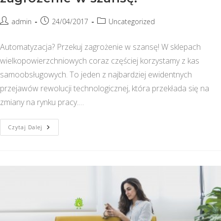
Post
Post
Post
admin
24/04/2017
Uncategorized
author:
published:
category:
Automatyzacja? Przekuj zagrożenie w szansę! W sklepach
wielkopowierzchniowych coraz częściej korzystamy z kas
samoobsługowych. To jeden z najbardziej ewidentnych
przejawów rewolucji technologicznej, która przekłada się na
zmiany na rynku pracy.…
Automatyzacja?
Czytaj Dalej
Przekuj
Zagrożenie
W
Szansę!