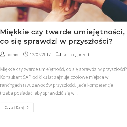
Miękkie czy twarde umiejętności,
co się sprawdzi w przyszłości?
Post
Post
Post
admin
12/07/2017
Uncategorized
author:
published:
category:
Miękkie czy twarde umiejętności, co się sprawdzi w przyszłości?
Konsultant SAP od kilku lat zajmuje czołowe miejsca w
rankingach tzw. zawodów przyszłości. Jakie kompetencje
trzeba posiadać, aby sprawdzić się w…
Miękkie
Czytaj Dalej
Czy
Twarde
Umiejętności,
Co