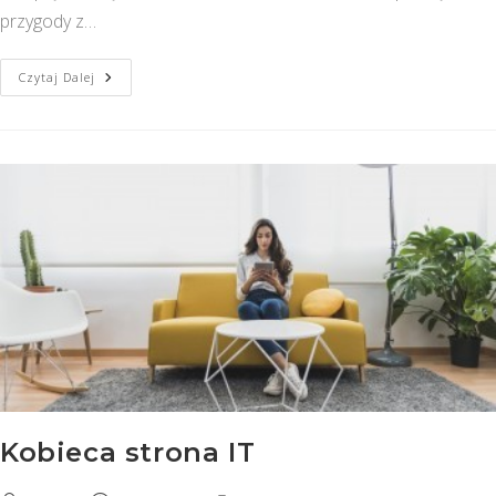
przygody z…
Ścieżka
Czytaj Dalej
Poznania
Systemów
SAP
Dla
Studentów
Kobieca strona IT