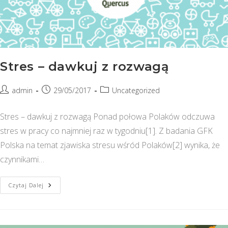
Stres – dawkuj z rozwagą
Post
Post
Post
admin
29/05/2017
Uncategorized
author:
published:
category:
Stres – dawkuj z rozwagą Ponad połowa Polaków odczuwa
stres w pracy co najmniej raz w tygodniu[1]. Z badania GFK
Polska na temat zjawiska stresu wśród Polaków[2] wynika, że
czynnikami…
Stres
Czytaj Dalej
–
Dawkuj
Z
Rozwagą