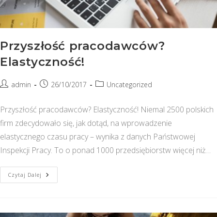
Przyszłość pracodawców?
Elastyczność!
Post
Post
Post
admin
26/10/2017
Uncategorized
author:
published:
category:
Przyszłość pracodawców? Elastyczność! Niemal 2500 polskich
firm zdecydowało się, jak dotąd, na wprowadzenie
elastycznego czasu pracy – wynika z danych Państwowej
Inspekcji Pracy. To o ponad 1000 przedsiębiorstw więcej niż…
Przyszłość
Czytaj Dalej
Pracodawców?
Elastyczność!